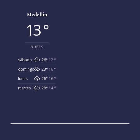
Medellín
13 °
NUBES
sábado
26°
12 °
domingo
23°
16 °
lunes
26°
16 °
martes
28°
14 °